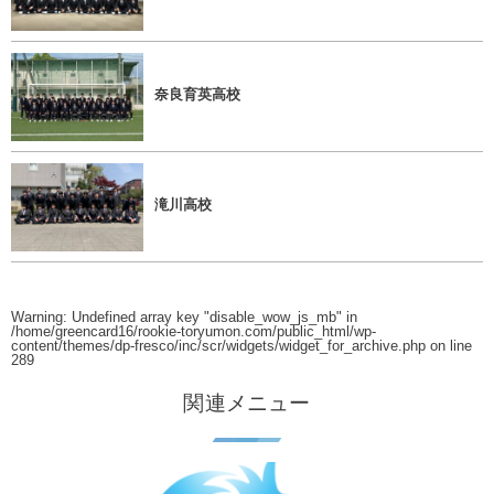
奈良育英高校
滝川高校
Warning
: Undefined array key "disable_wow_js_mb" in
/home/greencard16/rookie-toryumon.com/public_html/wp-
content/themes/dp-fresco/inc/scr/widgets/widget_for_archive.php
on line
289
関連メニュー