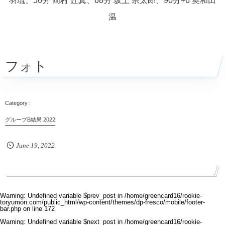
羽琉、56分 岡村 匠真、68分 坂上 宗太郎、90分+6 奥和田
温
フォト
グループB結果 2022
June
19
,
2022
Warning
: Undefined variable $prev_post in
/home/greencard16/rookie-
toryumon.com/public_html/wp-content/themes/dp-fresco/mobile/footer-
bar.php
on line
172
Warning
: Undefined variable $next_post in
/home/greencard16/rookie-