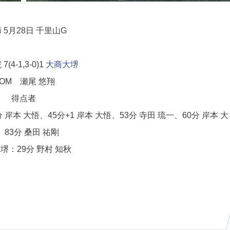
 5月28日 千里山G
院
7(4-1,3-0)1
大商大堺
OM 瀬尾 悠翔
得点者
 岸本 大悟、45分+1 岸本 大悟、53分 寺田 琉一、60分 岸本 大
、83分 桑田 祐剛
堺：29分 野村 知秋