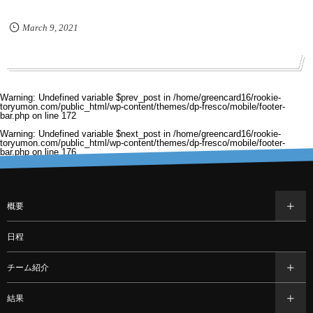
March
9
,
2021
Warning
: Undefined variable $prev_post in
/home/greencard16/rookie-
toryumon.com/public_html/wp-content/themes/dp-fresco/mobile/footer-
bar.php
on line
172
Warning
: Undefined variable $next_post in
/home/greencard16/rookie-
toryumon.com/public_html/wp-content/themes/dp-fresco/mobile/footer-
bar.php
on line
176
概要
日程
チーム紹介
結果